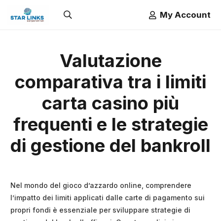
My Account
Valutazione
comparativa tra i limiti
carta casino più
frequenti e le strategie
di gestione del bankroll
Nel mondo del gioco d’azzardo online, comprendere
l’impatto dei limiti applicati dalle carte di pagamento sui
propri fondi è essenziale per sviluppare strategie di