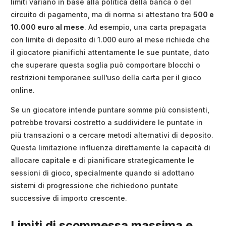
limiti variano in base alla politica della banca o del
circuito di pagamento, ma di norma si attestano tra
500 e
10.000 euro al mese
. Ad esempio, una carta prepagata
con limite di deposito di 1.000 euro al mese richiede che
il giocatore pianifichi attentamente le sue puntate, dato
che superare questa soglia può comportare blocchi o
restrizioni temporanee sull’uso della carta per il gioco
online.
Se un giocatore intende puntare somme più consistenti,
potrebbe trovarsi costretto a suddividere le puntate in
più transazioni o a cercare metodi alternativi di deposito.
Questa limitazione influenza direttamente la capacità di
allocare capitale e di pianificare strategicamente le
sessioni di gioco, specialmente quando si adottano
sistemi di progressione che richiedono puntate
successive di importo crescente.
Limiti di scommessa massima e