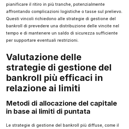
pianificare il ritiro in più tranche, potenzialmente
affrontando complicazioni logistiche o tasse sul prelievo.
Questi vincoli richiedono alle strategie di gestione del
bankroll di prevedere una distribuzione delle vincite nel
tempo e di mantenere un saldo di sicurezza sufficiente
per supportare eventuali restrizioni.
Valutazione delle
strategie di gestione del
bankroll più efficaci in
relazione ai limiti
Metodi di allocazione del capitale
in base ai limiti di puntata
Le strategie di gestione del bankroll più diffuse, come il