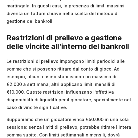
martingala. In questi casi, la presenza di limiti massimi
diventa un fattore chiave nella scelta del metodo di
gestione del bankroll.
Restrizioni di prelievo e gestione
delle vincite all’interno del bankroll
Le restrizioni di prelievo impongono limiti periodici alle
somme che si possono ritirare dal conto di gioco. Ad
esempio, alcuni casinò stabiliscono un massimo di
€2.000 a settimana, altri applicano limiti mensili di
€10.000. Queste restrizioni influenzano l’effettiva
disponibilità di liquidità per il giocatore, specialmente nel
caso di vincite significative.
Supponiamo che un giocatore vinca €50.000 in una sola
sessione: senza limiti di prelievo, potrebbe ritirare l’intera
somma subito. Con limiti settimanali o mensili, dovrà