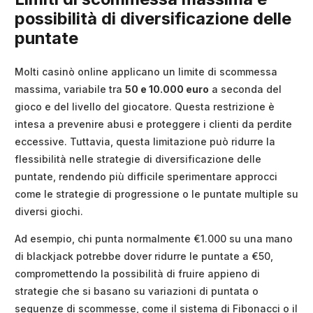
possibilità di diversificazione delle
puntate
Molti casinò online applicano un limite di scommessa
massima, variabile tra
50 e 10.000 euro
a seconda del
gioco e del livello del giocatore. Questa restrizione è
intesa a prevenire abusi e proteggere i clienti da perdite
eccessive. Tuttavia, questa limitazione può ridurre la
flessibilità nelle strategie di diversificazione delle
puntate, rendendo più difficile sperimentare approcci
come le strategie di progressione o le puntate multiple su
diversi giochi.
Ad esempio, chi punta normalmente €1.000 su una mano
di blackjack potrebbe dover ridurre le puntate a €50,
compromettendo la possibilità di fruire appieno di
strategie che si basano su variazioni di puntata o
sequenze di scommesse, come il sistema di Fibonacci o il