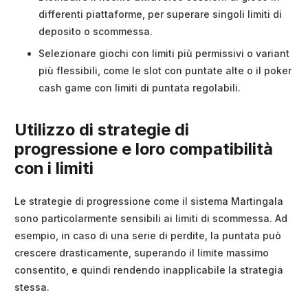
differenti piattaforme, per superare singoli limiti di
deposito o scommessa.
Selezionare giochi con limiti più permissivi o variant
più flessibili, come le slot con puntate alte o il poker
cash game con limiti di puntata regolabili.
Utilizzo di strategie di
progressione e loro compatibilità
con i limiti
Le strategie di progressione come il sistema Martingala
sono particolarmente sensibili ai limiti di scommessa. Ad
esempio, in caso di una serie di perdite, la puntata può
crescere drasticamente, superando il limite massimo
consentito, e quindi rendendo inapplicabile la strategia
stessa.