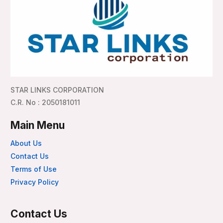
STAR LINKS CORPORATION
C.R. No : 2050181011
Main Menu
About Us
Contact Us
Terms of Use
Privacy Policy
Contact Us