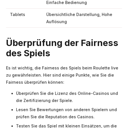
Einfache Bedienung
Tablets
Übersichtliche Darstellung, Hohe
Auflösung
Überprüfung der Fairness
des Spiels
Es ist wichtig, die Fairness des Spiels beim Roulette live
zu gewährleisten. Hier sind einige Punkte, wie Sie die
Fairness überprüfen können:
Überprüfen Sie die Lizenz des Online-Casinos und
die Zertifizierung der Spiele.
Lesen Sie Bewertungen von anderen Spielern und
prüfen Sie die Reputation des Casinos.
Testen Sie das Spiel mit kleinen Einsätzen, um die