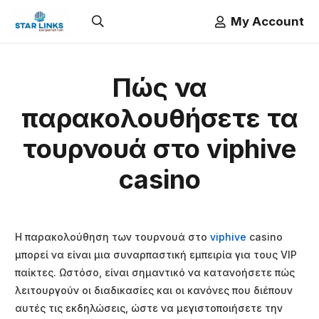
My Account
Πώς να
παρακολουθήσετε τα
τουρνουά στο viphive
casino
Η παρακολούθηση των τουρνουά στο
viphive
casino
μπορεί να είναι μια συναρπαστική εμπειρία για τους VIP
παίκτες. Ωστόσο, είναι σημαντικό να κατανοήσετε πώς
λειτουργούν οι διαδικασίες και οι κανόνες που διέπουν
αυτές τις εκδηλώσεις, ώστε να μεγιστοποιήσετε την