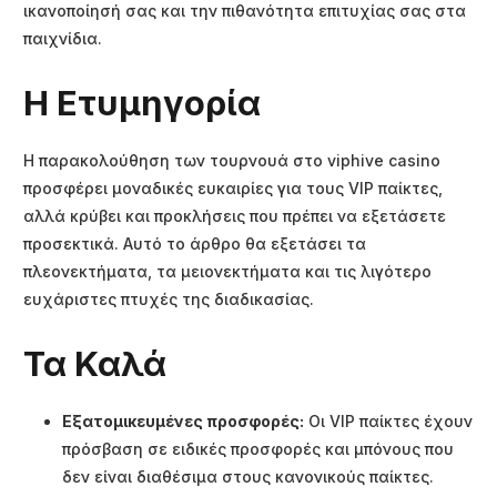
ικανοποίησή σας και την πιθανότητα επιτυχίας σας στα
παιχνίδια.
Η Ετυμηγορία
Η παρακολούθηση των τουρνουά στο viphive casino
προσφέρει μοναδικές ευκαιρίες για τους VIP παίκτες,
αλλά κρύβει και προκλήσεις που πρέπει να εξετάσετε
προσεκτικά. Αυτό το άρθρο θα εξετάσει τα
πλεονεκτήματα, τα μειονεκτήματα και τις λιγότερο
ευχάριστες πτυχές της διαδικασίας.
Τα Καλά
Εξατομικευμένες προσφορές:
Οι VIP παίκτες έχουν
πρόσβαση σε ειδικές προσφορές και μπόνους που
δεν είναι διαθέσιμα στους κανονικούς παίκτες.