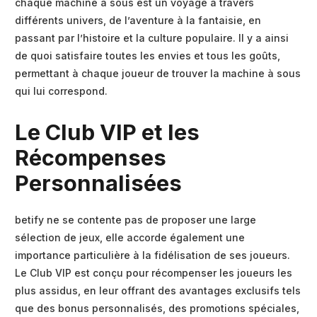
chaque machine à sous est un voyage à travers
différents univers, de l’aventure à la fantaisie, en
passant par l’histoire et la culture populaire. Il y a ainsi
de quoi satisfaire toutes les envies et tous les goûts,
permettant à chaque joueur de trouver la machine à sous
qui lui correspond.
Le Club VIP et les
Récompenses
Personnalisées
betify ne se contente pas de proposer une large
sélection de jeux, elle accorde également une
importance particulière à la fidélisation de ses joueurs.
Le Club VIP est conçu pour récompenser les joueurs les
plus assidus, en leur offrant des avantages exclusifs tels
que des bonus personnalisés, des promotions spéciales,