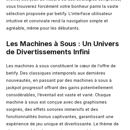
vous trouverez forcément votre bonheur parmi la vaste
sélection proposée par betify. L’interface utilisateur
intuitive et conviviale rend la navigation simple et
agréable, même pour les débutants.
Les Machines à Sous : Un Univers
de Divertissements Infini
Les machines à sous constituent le cœur de l’offre de
betify. Des classiques intemporels aux dernières
nouveautés, en passant par des machines à sous à
jackpot progressif offrant des gains potentiellement
considérables, l’éventail est vaste et varié. Chaque
machine à sous est conçue avec des graphismes
soignés, des effets sonores immersifs et des
fonctionnalités bonus captivantes, garantissant une
expérience de jeu unique et divertissante. Le thème de