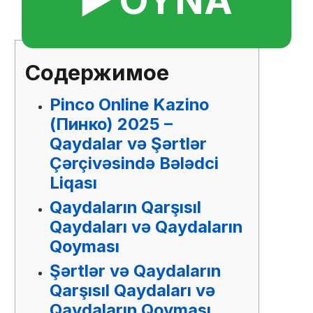
▶️ OYNA
Содержимое
Pinco Online Kazino
(Пинко) 2025 –
Qaydalar və Şərtlər
Çərçivəsində Bələdci
Liqası
Qaydaların Qarşısıl
Qaydaları və Qaydaların
Qoyması
Şərtlər və Qaydaların
Qarşısıl Qaydaları və
Qaydaların Qoyması