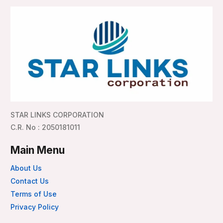
STAR LINKS CORPORATION
C.R. No : 2050181011
Main Menu
About Us
Contact Us
Terms of Use
Privacy Policy