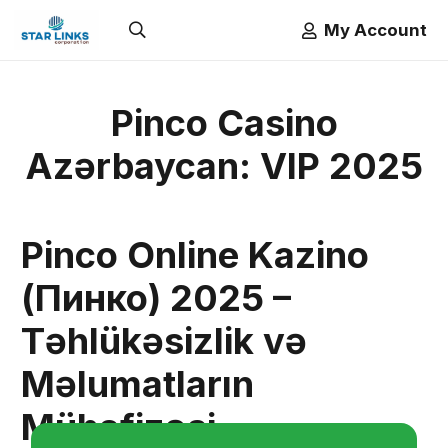
My Account
Pinco Casino
Azərbaycan: VIP 2025
Pinco Online Kazino
(Пинко) 2025 –
Təhlükəsizlik və
Məlumatların
Mühafizəsi