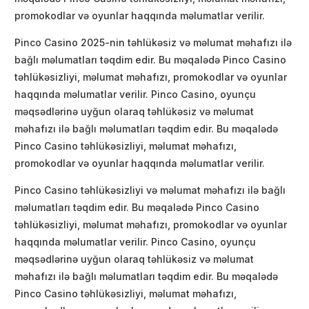
promokodlar və oyunlar haqqında məlumatlar verilir.
Pinco Casino 2025-nin təhlükəsiz və məlumat məhafızı ilə
bağlı məlumatları təqdim edir. Bu məqalədə Pinco Casino
təhlükəsizliyi, məlumat məhafızı, promokodlar və oyunlar
haqqında məlumatlar verilir. Pinco Casino, oyunçu
məqsədlərinə uyğun olaraq təhlükəsiz və məlumat
məhafızı ilə bağlı məlumatları təqdim edir. Bu məqalədə
Pinco Casino təhlükəsizliyi, məlumat məhafızı,
promokodlar və oyunlar haqqında məlumatlar verilir.
Pinco Casino təhlükəsizliyi və məlumat məhafızı ilə bağlı
məlumatları təqdim edir. Bu məqalədə Pinco Casino
təhlükəsizliyi, məlumat məhafızı, promokodlar və oyunlar
haqqında məlumatlar verilir. Pinco Casino, oyunçu
məqsədlərinə uyğun olaraq təhlükəsiz və məlumat
məhafızı ilə bağlı məlumatları təqdim edir. Bu məqalədə
Pinco Casino təhlükəsizliyi, məlumat məhafızı,