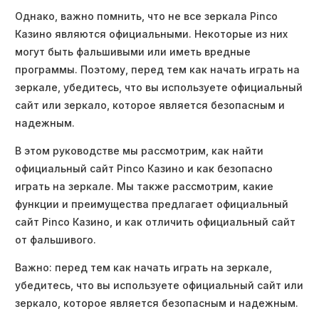
Однако, важно помнить, что не все зеркала Pinco
Казино являются официальными. Некоторые из них
могут быть фальшивыми или иметь вредные
программы. Поэтому, перед тем как начать играть на
зеркале, убедитесь, что вы используете официальный
сайт или зеркало, которое является безопасным и
надежным.
В этом руководстве мы рассмотрим, как найти
официальный сайт Pinco Казино и как безопасно
играть на зеркале. Мы также рассмотрим, какие
функции и преимущества предлагает официальный
сайт Pinco Казино, и как отличить официальный сайт
от фальшивого.
Важно: перед тем как начать играть на зеркале,
убедитесь, что вы используете официальный сайт или
зеркало, которое является безопасным и надежным.