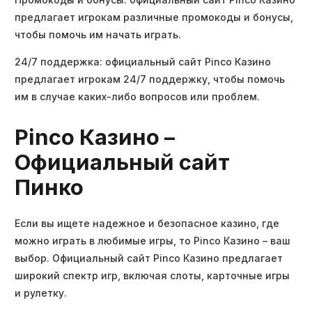
предлагает игрокам различные промокоды и бонусы,
чтобы помочь им начать играть.
24/7 поддержка: официальный сайт Pinco Казино
предлагает игрокам 24/7 поддержку, чтобы помочь
им в случае каких-либо вопросов или проблем.
Pinco Казино –
Официальный сайт
Пинко
Если вы ищете надежное и безопасное казино, где
можно играть в любимые игры, то Pinco Казино – ваш
выбор. Официальный сайт Pinco Казино предлагает
широкий спектр игр, включая слоты, карточные игры
и рулетку.