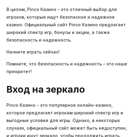
В целом, Pinco Казино – это отличный выбор для
игроков, которые ищут безопасное и надежное
казино. Официальный сайт Pinco Казино предлагает
широкий спектр игр, бонусы и акции, а также
безопасность и надежность.
Начните играть сейчас!
Помните, что безопасность и надежность – это наше
приоритет!
Вход на зеркало
Pinco Казино – это популярное онлайн-казино,
которое предлагает игрокам широкий спектр игр и
выгодные условия для игры. Однако, в некоторых
случаях, официальный сайт может быть недоступен,
и игроки ищут зеркало, чтобы продолжить играть.