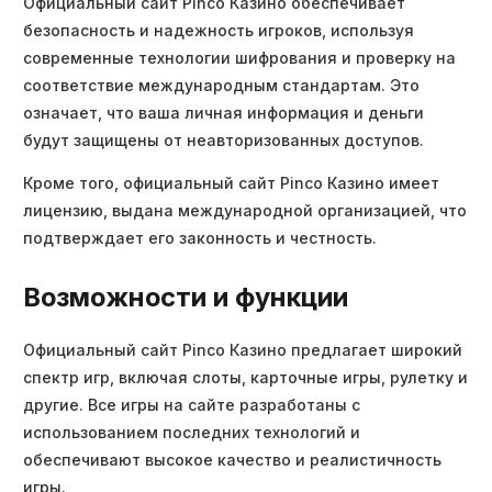
Официальный сайт Pinco Казино обеспечивает
безопасность и надежность игроков, используя
современные технологии шифрования и проверку на
соответствие международным стандартам. Это
означает, что ваша личная информация и деньги
будут защищены от неавторизованных доступов.
Кроме того, официальный сайт Pinco Казино имеет
лицензию, выдана международной организацией, что
подтверждает его законность и честность.
Возможности и функции
Официальный сайт Pinco Казино предлагает широкий
спектр игр, включая слоты, карточные игры, рулетку и
другие. Все игры на сайте разработаны с
использованием последних технологий и
обеспечивают высокое качество и реалистичность
игры.