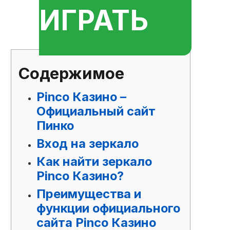
▶️
ИГРАТЬ
Содержимое
Pinco Казино –
Официальный сайт
Пинко
Вход на зеркало
Как найти зеркало
Pinco Казино?
Преимущества и
функции официального
сайта Pinco Казино