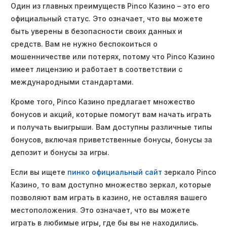
Один из главных преимуществ Pinco Казино – это его
официальный статус. Это означает, что вы можете
быть уверены в безопасности своих данных и
средств. Вам не нужно беспокоиться о
мошенничестве или потерях, потому что Pinco Казино
имеет лицензию и работает в соответствии с
международными стандартами.
Кроме того, Pinco Казино предлагает множество
бонусов и акций, которые помогут вам начать играть
и получать выигрыши. Вам доступны различные типы
бонусов, включая приветственные бонусы, бонусы за
депозит и бонусы за игры.
Если вы ищете
пинко официальный сайт
зеркало Pinco
Казино, то вам доступно множество зеркал, которые
позволяют вам играть в казино, не оставляя вашего
местоположения. Это означает, что вы можете
играть в любимые игры, где бы вы не находились.