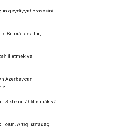
çün qeydiyyat prosesini
edin. Bu məlumatlar,
təhlil etmək və
layn Azərbaycan
iz.
n. Sistemi təhlil etmək və
 olun. Artıq istifadəçi