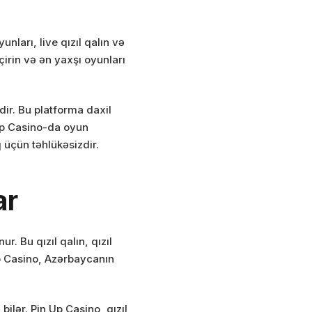
unları, live qızıl qalın və
irin və ən yaxşı oyunları
ir. Bu platforma daxil
 Up Casino-da oyun
üçün təhlükəsizdir.
ar
. Bu qızıl qalın, qızıl
Up Casino, Azərbaycanın
ilər. Pin Up Casino, qızıl