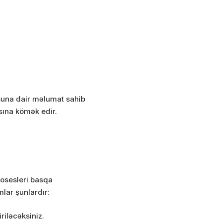
ğuna dair məlumat sahib
sına kömək edir.
i
osesleri basqa
lar şunlardır:
riləcəksiniz.