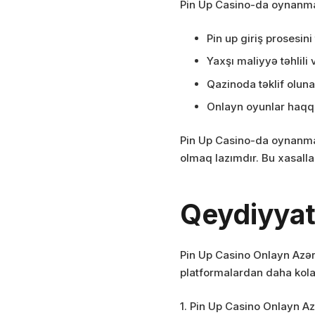
Pin Up Casino-da oynanmaq
Pin up giriş prosesi
Yaxşı maliyyə təhlili
Qazinoda təklif olu
Onlayn oyunlar haqq
Pin Up Casino-da oynanmaq
olmaq lazımdır. Bu xasall
Qeydiyyat 
Pin Up Casino Onlayn Azə
platformalardan daha kolay
1. Pin Up Casino Onlayn Az