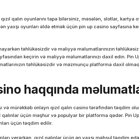
zıl qalın oyunlarını tapa bilərsiniz, məsələn, slotlar, kartya oy
ən yaxşı oyunları əldə etmək üçün pin up casino sayfasına keç
ayarkən təhlükəsizdir və maliyyə məlumatlarınızın təhlükəsizd
ayfasından keçirin və maliyyə məlumatlarınızı daxil edin. Pin
tlarınızın təhlükəsizdir və məzmunçu platforma daxil olmaq 
sino haqqında məlumatl
 və mürəkkəb onlayn qızıl qalın casino tərəfindən təqdim olunur
ıl qalınlar üçün məşhur və populyar bir platforma qədər. Pin 
nları üçün təqdim edilir.
mları verərkən, qızıl qalınlar üçün ən yaxşı məhsul təqdim edə b