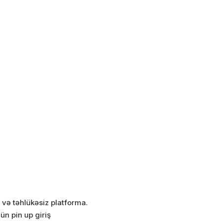
 və təhlükəsiz platforma.
n pin up giriş