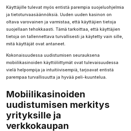
Käyttäjille tulevat myös entistä parempia suojeluohjelmia
ja tietoturvaasäännöksiä. Uuden uuden kasinon on
oltava varovainen ja varmistaa, että käyttäjien tietoja
suojellaan tehokkaasti. Tämä tarkoittaa, että käyttäjien
tietoja on tallennettava turvallisesti ja käytetty vain sille,
mitä käyttäjät ovat antaneet.
Kokonaisuudessa uudistumisen seurauksena
mobiilikasinoiden käyttöliittymät ovat tulevaisuudessa
vielä helpompija ja intuitiivisempiä, tarjoavat entistä
parempaa turvallisuutta ja hyvää peli-kuuntelua.
Mobiilikasinoiden
uudistumisen merkitys
yrityksille ja
verkkokaupan