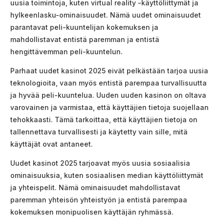
uusia toimintoja, kuten virtual reality -käyttöliittymät ja
hylkeenlasku-ominaisuudet. Nämä uudet ominaisuudet
parantavat peli-kuuntelijan kokemuksen ja
mahdollistavat entistä paremman ja entistä
hengittävemman peli-kuuntelun.
Parhaat uudet kasinot 2025 eivät pelkästään tarjoa uusia
teknologioita, vaan myös entistä parempaa turvallisuutta
ja hyvää peli-kuuntelua. Uuden uuden kasinon on oltava
varovainen ja varmistaa, että käyttäjien tietoja suojellaan
tehokkaasti. Tämä tarkoittaa, että käyttäjien tietoja on
tallennettava turvallisesti ja käytetty vain sille, mitä
käyttäjät ovat antaneet.
Uudet kasinot 2025 tarjoavat myös uusia sosiaalisia
ominaisuuksia, kuten sosiaalisen median käyttöliittymät
ja yhteispelit. Nämä ominaisuudet mahdollistavat
paremman yhteisön yhteistyön ja entistä parempaa
kokemuksen monipuolisen käyttäjän ryhmässä.