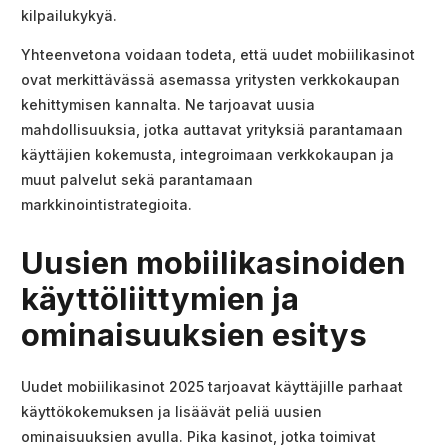
kilpailukykyä.
Yhteenvetona voidaan todeta, että uudet mobiilikasinot
ovat merkittävässä asemassa yritysten verkkokaupan
kehittymisen kannalta. Ne tarjoavat uusia
mahdollisuuksia, jotka auttavat yrityksiä parantamaan
käyttäjien kokemusta, integroimaan verkkokaupan ja
muut palvelut sekä parantamaan
markkinointistrategioita.
Uusien mobiilikasinoiden
käyttöliittymien ja
ominaisuuksien esitys
Uudet mobiilikasinot 2025 tarjoavat käyttäjille parhaat
käyttökokemuksen ja lisäävät peliä uusien
ominaisuuksien avulla. Pika kasinot, jotka toimivat