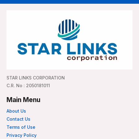
STAR LINKS CORPORATION
C.R. No : 2050181011
Main Menu
About Us
Contact Us
Terms of Use
Privacy Policy