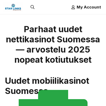
My Account
Parhaat uudet
nettikasinot Suomessa
— arvostelu 2025
nopeat kotiutukset
Uudet mobiilikasinot
Suomessa