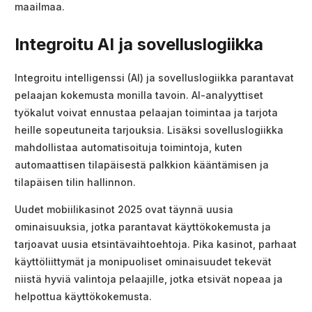
maailmaa.
Integroitu AI ja sovelluslogiikka
Integroitu intelligenssi (AI) ja sovelluslogiikka parantavat
pelaajan kokemusta monilla tavoin. AI-analyyttiset
työkalut voivat ennustaa pelaajan toimintaa ja tarjota
heille sopeutuneita tarjouksia. Lisäksi sovelluslogiikka
mahdollistaa automatisoituja toimintoja, kuten
automaattisen tilapäisestä palkkion kääntämisen ja
tilapäisen tilin hallinnon.
Uudet mobiilikasinot 2025 ovat täynnä uusia
ominaisuuksia, jotka parantavat käyttökokemusta ja
tarjoavat uusia etsintävaihtoehtoja. Pika kasinot, parhaat
käyttöliittymät ja monipuoliset ominaisuudet tekevät
niistä hyviä valintoja pelaajille, jotka etsivät nopeaa ja
helpottua käyttökokemusta.