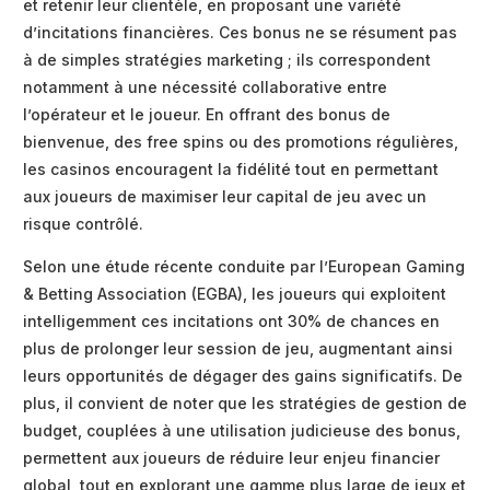
et retenir leur clientèle, en proposant une variété
d’incitations financières. Ces bonus ne se résument pas
à de simples stratégies marketing ; ils correspondent
notamment à une nécessité collaborative entre
l’opérateur et le joueur. En offrant des bonus de
bienvenue, des free spins ou des promotions régulières,
les casinos encouragent la fidélité tout en permettant
aux joueurs de maximiser leur capital de jeu avec un
risque contrôlé.
Selon une étude récente conduite par l’European Gaming
& Betting Association (EGBA), les joueurs qui exploitent
intelligemment ces incitations ont 30% de chances en
plus de prolonger leur session de jeu, augmentant ainsi
leurs opportunités de dégager des gains significatifs. De
plus, il convient de noter que les stratégies de gestion de
budget, couplées à une utilisation judicieuse des bonus,
permettent aux joueurs de réduire leur enjeu financier
global, tout en explorant une gamme plus large de jeux et