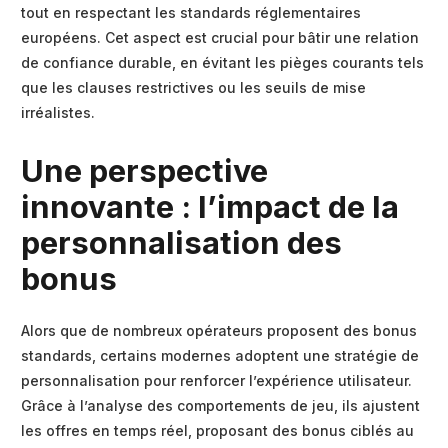
tout en respectant les standards réglementaires
européens. Cet aspect est crucial pour bâtir une relation
de confiance durable, en évitant les pièges courants tels
que les clauses restrictives ou les seuils de mise
irréalistes.
Une perspective
innovante : l’impact de la
personnalisation des
bonus
Alors que de nombreux opérateurs proposent des bonus
standards, certains modernes adoptent une stratégie de
personnalisation pour renforcer l’expérience utilisateur.
Grâce à l’analyse des comportements de jeu, ils ajustent
les offres en temps réel, proposant des bonus ciblés au