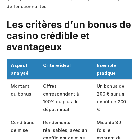
de fonctionnalités.
Les critères d’un bonus de
casino crédible et
avantageux
Aspect
Critère idéal
Exemple
analysé
pratique
Montant
Offres
Un bonus de
du bonus
correspondant à
200 € sur un
100% ou plus du
dépôt de 200
dépôt initial
€
Conditions
Rendements
Mise de 30
de mise
réalisables, avec un
fois le
coefficient de mise
montant du