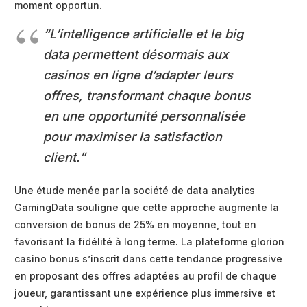
moment opportun.
“L’intelligence artificielle et le big
data permettent désormais aux
casinos en ligne d’adapter leurs
offres, transformant chaque bonus
en une opportunité personnalisée
pour maximiser la satisfaction
client.”
Une étude menée par la société de data analytics
GamingData souligne que cette approche augmente la
conversion de bonus de 25% en moyenne, tout en
favorisant la fidélité à long terme. La plateforme glorion
casino bonus s’inscrit dans cette tendance progressive
en proposant des offres adaptées au profil de chaque
joueur, garantissant une expérience plus immersive et