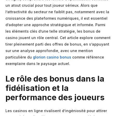
un atout crucial pour tout joueur sérieux. Alors que
l’attractivité du secteur ne faiblit pas, notamment avec la
croissance des plateformes numériques, il est essentiel
d’adopter une approche stratégique et informée. Parmi
les éléments clés d’une telle stratégie, les bonus de
casino jouent un rôle central. Cet article explore comment
tirer pleinement parti des offres de bonus, en s’appuyant
sur une analyse approfondie, avec une mention
particulière du
glorion casino bonus
comme référence
exemplaire dans le paysage actuel.
Le rôle des bonus dans la
fidélisation et la
performance des joueurs
Les casinos en ligne rivalisent d’ingéniosité pour attirer