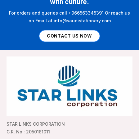
with culture.
For orders and queries call +966563345391 Or reach us
on Email at info@saudistationery.com
CONTACT US NOW
STAR LINKS CORPORATION
C.R. No : 2050181011