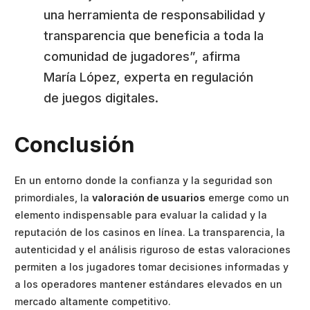
una herramienta de responsabilidad y
transparencia que beneficia a toda la
comunidad de jugadores”, afirma
María López, experta en regulación
de juegos digitales.
Conclusión
En un entorno donde la confianza y la seguridad son
primordiales, la
valoración de usuarios
emerge como un
elemento indispensable para evaluar la calidad y la
reputación de los casinos en línea. La transparencia, la
autenticidad y el análisis riguroso de estas valoraciones
permiten a los jugadores tomar decisiones informadas y
a los operadores mantener estándares elevados en un
mercado altamente competitivo.