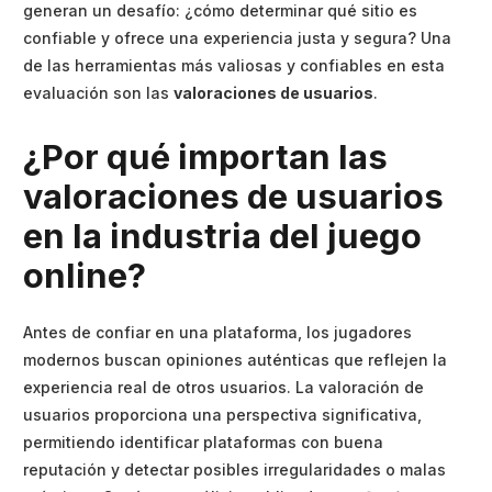
generan un desafío: ¿cómo determinar qué sitio es
confiable y ofrece una experiencia justa y segura? Una
de las herramientas más valiosas y confiables en esta
evaluación son las
valoraciones de usuarios
.
¿Por qué importan las
valoraciones de usuarios
en la industria del juego
online?
Antes de confiar en una plataforma, los jugadores
modernos buscan opiniones auténticas que reflejen la
experiencia real de otros usuarios. La
valoración de
usuarios
proporciona una perspectiva significativa,
permitiendo identificar plataformas con buena
reputación y detectar posibles irregularidades o malas