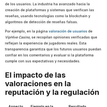
de los usuarios. La industria ha avanzado hacia la
creación de plataformas y sistemas que verifican las
reseñas, usando tecnologías como la blockchain y
algoritmos de detección de reseñas falsas.
Por ejemplo, en la página
valoración de usuarios
de
VipHive Casino
, se recopilan opiniones verificadas que
reflejan la experiencia de jugadores reales. Esta
transparencia garantiza que los futuros usuarios puedan
confiar en los comentarios y evaluar si la plataforma
cumple con sus expectativas y necesidades.
El impacto de las
valoraciones en la
reputación y la regulación
Aspecto
Ejemplo en la
Resultado