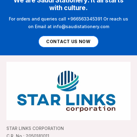
We are Saudi Stationery. It all starts
with culture.
For orders and queries call +966563345391 Or reach us
on Email at info@saudistationery.com
CONTACT US NOW
STAR LINKS CORPORATION
C.R. No : 2050181011