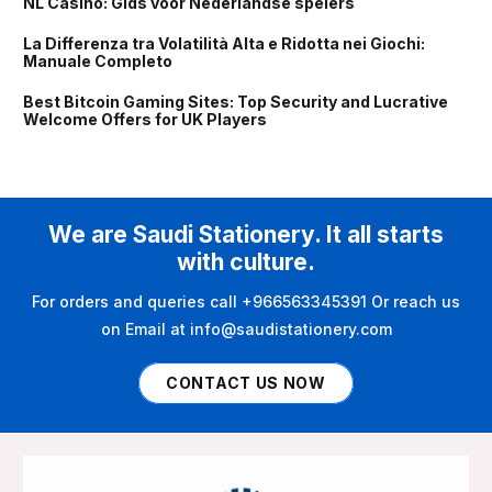
NL Casino: Gids voor Nederlandse spelers
La Differenza tra Volatilità Alta e Ridotta nei Giochi:
Manuale Completo
Best Bitcoin Gaming Sites: Top Security and Lucrative
Welcome Offers for UK Players
We are Saudi Stationery. It all starts
with culture.
For orders and queries call +966563345391 Or reach us
on Email at info@saudistationery.com
CONTACT US NOW