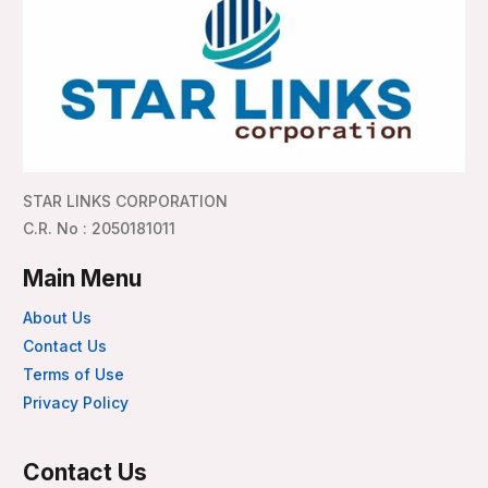
STAR LINKS CORPORATION
C.R. No : 2050181011
Main Menu
About Us
Contact Us
Terms of Use
Privacy Policy
Contact Us