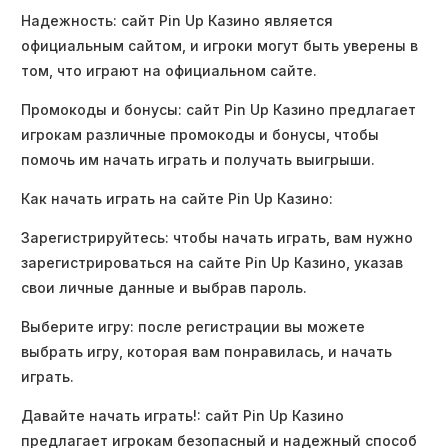
Надежность: сайт Pin Up Казино является
официальным сайтом, и игроки могут быть уверены в
том, что играют на официальном сайте.
Промокоды и бонусы: сайт Pin Up Казино предлагает
игрокам различные промокоды и бонусы, чтобы
помочь им начать играть и получать выигрыши.
Как начать играть на сайте Pin Up Казино:
Зарегистрируйтесь: чтобы начать играть, вам нужно
зарегистрироваться на сайте Pin Up Казино, указав
свои личные данные и выбрав пароль.
Выберите игру: после регистрации вы можете
выбрать игру, которая вам понравилась, и начать
играть.
Давайте начать играть!: сайт Pin Up Казино
предлагает игрокам безопасный и надежный способ