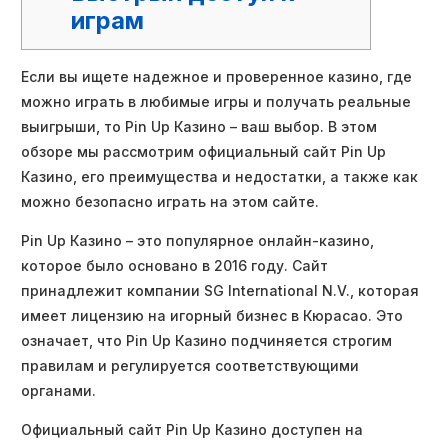
играм
Если вы ищете надежное и проверенное казино, где
можно играть в любимые игры и получать реальные
выигрыши, то Pin Up Казино – ваш выбор. В этом
обзоре мы рассмотрим официальный сайт Pin Up
Казино, его преимущества и недостатки, а также как
можно безопасно играть на этом сайте.
Pin Up Казино – это популярное онлайн-казино,
которое было основано в 2016 году. Сайт
принадлежит компании SG International N.V., которая
имеет лицензию на игорный бизнес в Кюрасао. Это
означает, что Pin Up Казино подчиняется строгим
правилам и регулируется соответствующими
органами.
Официальный сайт Pin Up Казино доступен на