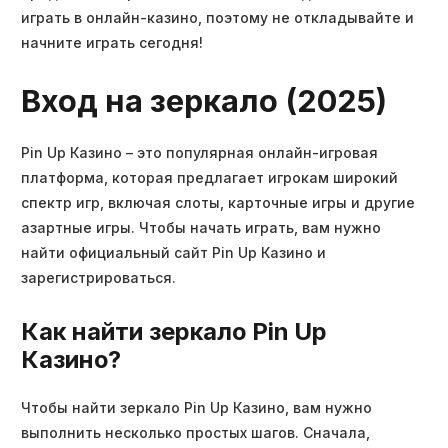
играть в онлайн-казино, поэтому не откладывайте и
начните играть сегодня!
Вход на зеркало (2025)
Pin Up Казино – это популярная онлайн-игровая
платформа, которая предлагает игрокам широкий
спектр игр, включая слоты, карточные игры и другие
азартные игры. Чтобы начать играть, вам нужно
найти официальный сайт Pin Up Казино и
зарегистрироваться.
Как найти зеркало Pin Up
Казино?
Чтобы найти зеркало Pin Up Казино, вам нужно
выполнить несколько простых шагов. Сначала,