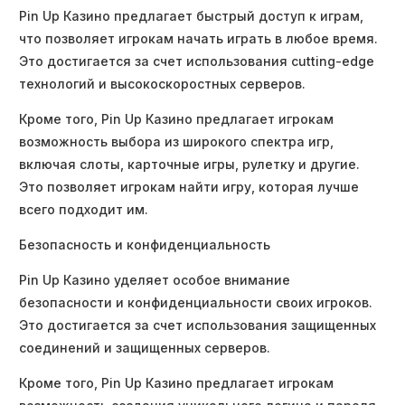
Pin Up Казино предлагает быстрый доступ к играм,
что позволяет игрокам начать играть в любое время.
Это достигается за счет использования cutting-edge
технологий и высокоскоростных серверов.
Кроме того, Pin Up Казино предлагает игрокам
возможность выбора из широкого спектра игр,
включая слоты, карточные игры, рулетку и другие.
Это позволяет игрокам найти игру, которая лучше
всего подходит им.
Безопасность и конфиденциальность
Pin Up Казино уделяет особое внимание
безопасности и конфиденциальности своих игроков.
Это достигается за счет использования защищенных
соединений и защищенных серверов.
Кроме того, Pin Up Казино предлагает игрокам