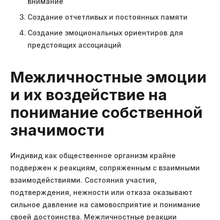
внимание
Создание отчетливых и постоянных памяти
Создание эмоциональных ориентиров для
предстоящих ассоциаций
Межличностные эмоции
и их воздействие на
понимание собственной
значимости
Индивид как общественное организм крайне
подвержен к реакциям, сопряженным с взаимными
взаимодействиями. Состояния участия,
подтверждения, нежности или отказа оказывают
сильное давление на самовосприятие и понимание
своей достоинства. Межличностные реакции