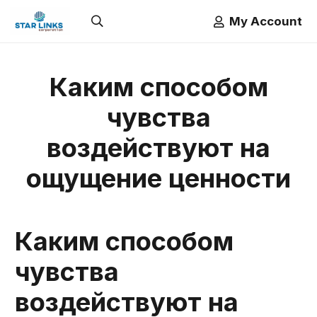
My Account
Каким способом
чувства
воздействуют на
ощущение ценности
Каким способом
чувства
воздействуют на