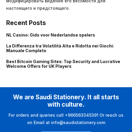
модифицировать видение его весомости для
настоящего и предстоящего.
Recent Posts
NL Casino: Gids voor Nederlandse spelers
La Differenza tra Volatilità Alta e Ridotta nei Giochi:
Manuale Completo
Best Bitcoin Gaming Sites: Top Security and Lucrative
Welcome Offers for UK Players
We are Saudi Stationery. It all starts
with culture.
For orders and queries call +966563345391 Or reach us
on Email at info@saudistationery.com