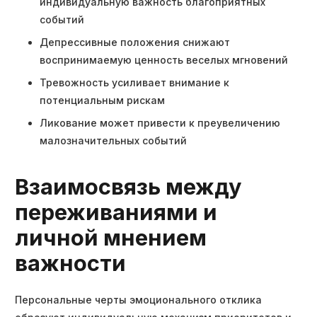
индивидуальную важность благоприятных
событий
Депрессивные положения снижают
воспринимаемую ценность веселых мгновений
Тревожность усиливает внимание к
потенциальным рискам
Ликование может привести к преувеличению
малозначительных событий
Взаимосвязь между
переживаниями и
личной мнением
важности
Персональные черты эмоционального отклика