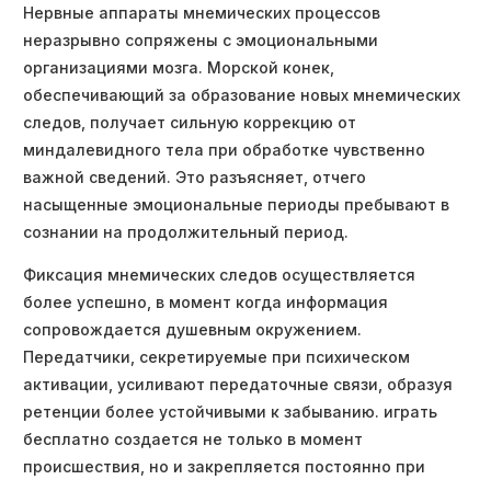
Нервные аппараты мнемических процессов
неразрывно сопряжены с эмоциональными
организациями мозга. Морской конек,
обеспечивающий за образование новых мнемических
следов, получает сильную коррекцию от
миндалевидного тела при обработке чувственно
важной сведений. Это разъясняет, отчего
насыщенные эмоциональные периоды пребывают в
сознании на продолжительный период.
Фиксация мнемических следов осуществляется
более успешно, в момент когда информация
сопровождается душевным окружением.
Передатчики, секретируемые при психическом
активации, усиливают передаточные связи, образуя
ретенции более устойчивыми к забыванию. играть
бесплатно создается не только в момент
происшествия, но и закрепляется постоянно при