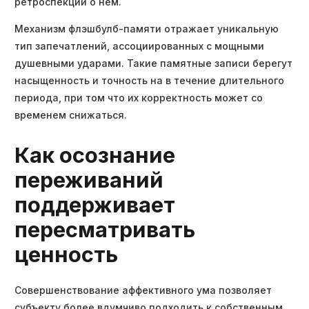
ретроспекции о нем.
Механизм флэшбулб-памяти отражает уникальную
тип запечатлений, ассоциированных с мощными
душевными ударами. Такие памятные записи берегут
насыщенность и точность на в течение длительного
периода, при том что их корректность может со
временем снижаться.
Как осознание
переживаний
поддерживает
пересматривать
ценность
Совершенствование аффективного ума позволяет
субъекту более вдумчиво подходить к собственным