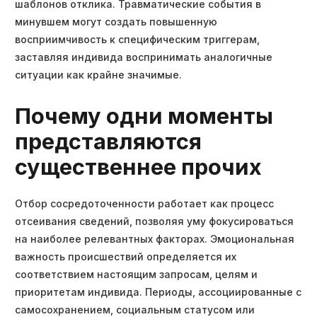
шаблонов отклика. Травматические события в
минувшем могут создать повышенную
восприимчивость к специфическим триггерам,
заставляя индивида воспринимать аналогичные
ситуации как крайне значимые.
Почему одни моменты
представляются
существеннее прочих
Отбор сосредоточенности работает как процесс
отсеивания сведений, позволяя уму фокусироваться
на наиболее релевантных факторах. Эмоциональная
важность происшествий определяется их
соответствием настоящим запросам, целям и
приоритетам индивида. Периоды, ассоциированные с
самосохранением, социальным статусом или