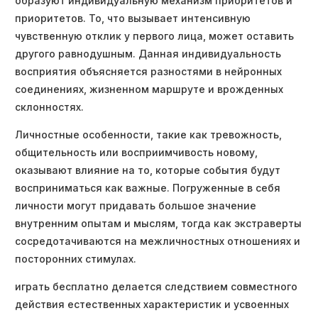
образуют индивидуальную механизм приоритетов и
приоритетов. То, что вызывает интенсивную
чувственную отклик у первого лица, может оставить
другого равнодушным. Данная индивидуальность
восприятия объясняется разностями в нейронных
соединениях, жизненном маршруте и врожденных
склонностях.
Личностные особенности, такие как тревожность,
общительность или восприимчивость новому,
оказывают влияние на то, которые события будут
восприниматься как важные. Погруженные в себя
личности могут придавать большое значение
внутренним опытам и мыслям, тогда как экстраверты
сосредотачиваются на межличностных отношениях и
посторонних стимулах.
играть бесплатно делается следствием совместного
действия естественных характеристик и усвоенных