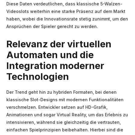
Diese Daten verdeutlichen, dass klassische 5-Walzen-
Videoslots weiterhin eine starke Präsenz auf dem Markt
haben, wobei die Innovationsrate stetig zunimmt, um den
Ansprüchen der Spieler gerecht zu werden.
Relevanz der virtuellen
Automaten und die
Integration moderner
Technologien
Der Trend geht hin zu hybriden Formaten, bei denen
klassische Slot-Designs mit modernen Funktionalitäten
verschmelzen. Entwickler setzen auf HD-Grafik,
Animationen und sogar Virtual Reality, um das Erlebnis zu
intensivieren, während sie gleichzeitig die vertrauten,
einfachen Spielprinzipien beibehalten. Hierbei sind die