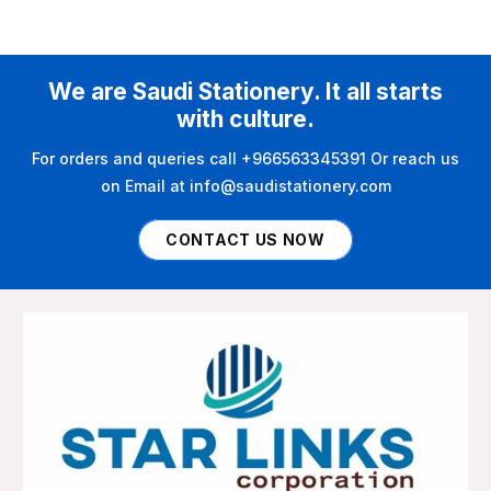
We are Saudi Stationery. It all starts
with culture.
For orders and queries call +966563345391 Or reach us
on Email at info@saudistationery.com
CONTACT US NOW