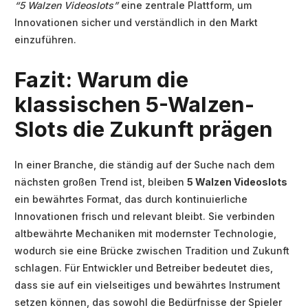
“5 Walzen Videoslots”
eine zentrale Plattform, um
Innovationen sicher und verständlich in den Markt
einzuführen.
Fazit: Warum die
klassischen 5-Walzen-
Slots die Zukunft prägen
In einer Branche, die ständig auf der Suche nach dem
nächsten großen Trend ist, bleiben
5 Walzen Videoslots
ein bewährtes Format, das durch kontinuierliche
Innovationen frisch und relevant bleibt. Sie verbinden
altbewährte Mechaniken mit modernster Technologie,
wodurch sie eine Brücke zwischen Tradition und Zukunft
schlagen. Für Entwickler und Betreiber bedeutet dies,
dass sie auf ein vielseitiges und bewährtes Instrument
setzen können, das sowohl die Bedürfnisse der Spieler