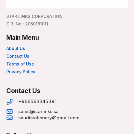
STAR LINKS CORPORATION
C.R. No : 2050181011
Main Menu
About Us
Contact Us
Terms of Use
Privacy Policy
Contact Us
+966563345391
sales@starlinks.sa
saudistationery@gmail.com