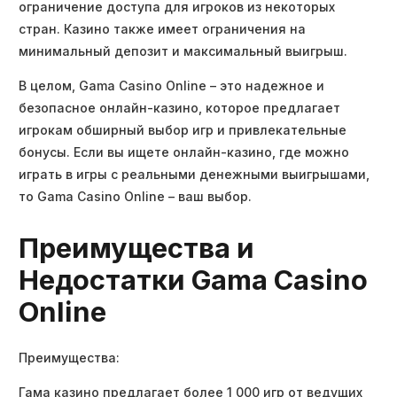
ограничение доступа для игроков из некоторых
стран. Казино также имеет ограничения на
минимальный депозит и максимальный выигрыш.
В целом, Gama Casino Online – это надежное и
безопасное онлайн-казино, которое предлагает
игрокам обширный выбор игр и привлекательные
бонусы. Если вы ищете онлайн-казино, где можно
играть в игры с реальными денежными выигрышами,
то Gama Casino Online – ваш выбор.
Преимущества и
Недостатки Gama Casino
Online
Преимущества:
Гама казино предлагает более 1 000 игр от ведущих