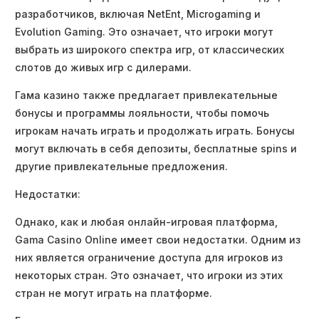
разработчиков, включая NetEnt, Microgaming и
Evolution Gaming. Это означает, что игроки могут
выбрать из широкого спектра игр, от классических
слотов до живых игр с дилерами.
Гама казино также предлагает привлекательные
бонусы и программы лояльности, чтобы помочь
игрокам начать играть и продолжать играть. Бонусы
могут включать в себя депозиты, бесплатные spins и
другие привлекательные предложения.
Недостатки:
Однако, как и любая онлайн-игровая платформа,
Gama Casino Online имеет свои недостатки. Одним из
них является ограничение доступа для игроков из
некоторых стран. Это означает, что игроки из этих
стран не могут играть на платформе.