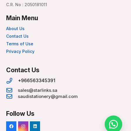
C.R. No : 2050181011
Main Menu
About Us
Contact Us
Terms of Use
Privacy Policy
Contact Us
+966563345391
sales@starlinks.sa
saudistationery@gmail.com
Follow Us