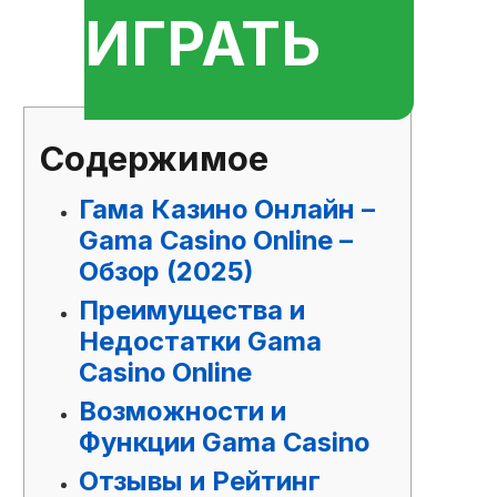
▶️
ИГРАТЬ
Содержимое
Гама Казино Онлайн –
Gama Casino Online –
Обзор (2025)
Преимущества и
Недостатки Gama
Casino Online
Возможности и
Функции Gama Casino
Отзывы и Рейтинг