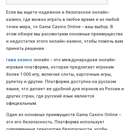
Если вы ищете надежное и безопасное онлайн-
казино, где можно играть в любое время и из любой
точки мира, то Gama Casino Online – ваш выбор. В
этом обзоре мы рассмотрим основные преимущества
и недостатки этого онлайн-казино, чтобы помочь вам
принять решение.
гама казино
онлайн – это международная онлайн-
игровая платформа, которая предлагает игрокам
более 1 000 игр, включая слоты, карточные игры,
рулетку и другие. Платформа доступна на русском
языке, что делает ее удобной для игроков из России и
других стран, где русский язык является
официальным.
Один из основных преимуществ Gama Casino Online –
это его безопасность. Платформа использует
современные технологии безопасности, чтобы