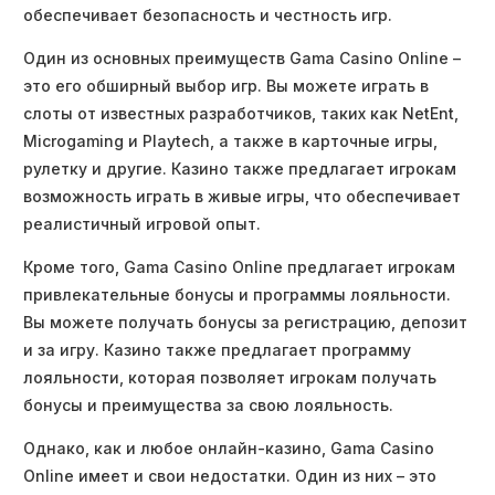
обеспечивает безопасность и честность игр.
Один из основных преимуществ Gama Casino Online –
это его обширный выбор игр. Вы можете играть в
слоты от известных разработчиков, таких как NetEnt,
Microgaming и Playtech, а также в карточные игры,
рулетку и другие. Казино также предлагает игрокам
возможность играть в живые игры, что обеспечивает
реалистичный игровой опыт.
Кроме того, Gama Casino Online предлагает игрокам
привлекательные бонусы и программы лояльности.
Вы можете получать бонусы за регистрацию, депозит
и за игру. Казино также предлагает программу
лояльности, которая позволяет игрокам получать
бонусы и преимущества за свою лояльность.
Однако, как и любое онлайн-казино, Gama Casino
Online имеет и свои недостатки. Один из них – это