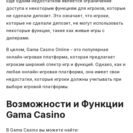
Еще одним недостатком является ограничение
доступа к некоторым функциям для игроков, которые
не сделали депозит. Это означает, что игроки,
которые не сделали депозит, не могут использовать
некоторые функции, такие как живые игры с
дилерами.
В целом, Gama Casino Online – это популярная
онлайн-игровая платформа, которая предлагает
игрокам широкий спектр игр и функций. Однако, как и
любая онлайн-игровая платформа, она имеет свои
недостатки, которые игроки должны учитывать при
выборе игровой платформы.
Возможности и Функции
Gama Casino
В Gama Casino вы можете найти: