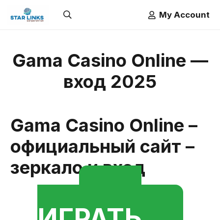
My Account
Gama Casino Online —
вход 2025
Gama Casino Online –
официальный сайт –
зеркало и вход
▶️
ИГРАТЬ