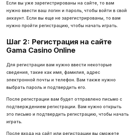
Если вы уже зарегистрированы на сайте, то вам
нужно ввести ваш логин и пароль, чтобы войти в свой
аккаунт. Если вы еще не зарегистрированы, то вам
нужно пройти регистрацию, чтобы начать играть.
Шаг 2: Регистрация на сайте
Gama Casino Online
Для регистрации вам нужно ввести некоторые
сведения, такие как имя, фамилия, адрес
электронной почты и телефон. Вам также нужно
выбрать пароль и подтвердить его.
После регистрации вам будет отправлено письмо с
подтверждением регистрации. Вам нужно открыть
это письмо и подтвердить регистрацию, чтобы начать
играть.
После входа на сайт или регистрации вы сможете