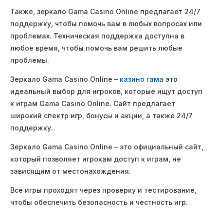
Также, зеркало Gama Casino Online предлагает 24/7
поддержку, чтобы помочь вам в любых вопросах или
проблемах. Техническая поддержка доступна в
любое время, чтобы помочь вам решить любые
проблемы.
Зеркало Gama Casino Online –
казино гама
это
идеальный выбор для игроков, которые ищут доступ
к играм Gama Casino Online. Сайт предлагает
широкий спектр игр, бонусы и акции, а также 24/7
поддержку.
Зеркало Gama Casino Online – это официальный сайт,
который позволяет игрокам доступ к играм, не
зависящим от местонахождения.
Все игры проходят через проверку и тестирование,
чтобы обеспечить безопасность и честность игр.