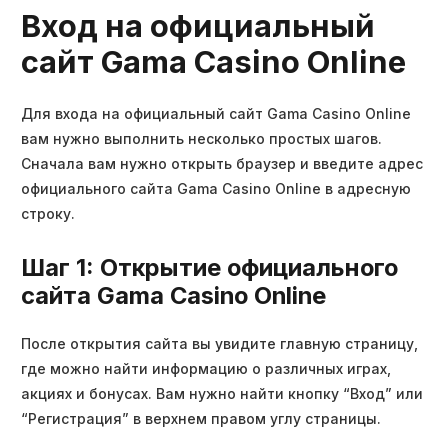
Вход на официальный
сайт Gama Casino Online
Для входа на официальный сайт Gama Casino Online
вам нужно выполнить несколько простых шагов.
Сначала вам нужно открыть браузер и введите адрес
официального сайта Gama Casino Online в адресную
строку.
Шаг 1: Открытие официального
сайта Gama Casino Online
После открытия сайта вы увидите главную страницу,
где можно найти информацию о различных играх,
акциях и бонусах. Вам нужно найти кнопку “Вход” или
“Регистрация” в верхнем правом углу страницы.