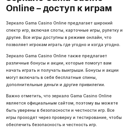
Online – доступ к играм
Зеркало Gama Casino Online предлагает широкий
спектр игр, включая слоты, карточные игры, рулетку и
другие. Все игры доступны в режиме онлайн, что
позволяет игрокам играть где угодно и когда угодно.
Зеркало Gama Casino Online также предлагает
различные бонусы и акции, которые помогут вам
начать играть и получать выигрыши. Бонусы и акции
могут включать в себя бесплатные спины,
дополнительные деньги и другие привилегии.
Важно отметить, что зеркало Gama Casino Online
является официальным сайтом, поэтому вы можете
быть уверены в безопасности и честности игр. Все
игры проходят через проверку и тестирование, чтобы
обеспечить безопасность и честность игр.