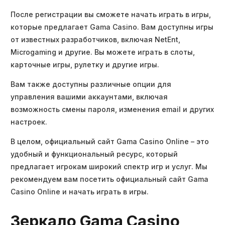
После регистрации вы сможете начать играть в игры,
которые предлагает Gama Casino. Вам доступны игры
от известных разработчиков, включая NetEnt,
Microgaming и другие. Вы можете играть в слоты,
карточные игры, рулетку и другие игры.
Вам также доступны различные опции для
управления вашими аккаунтами, включая
возможность смены пароля, изменения email и других
настроек.
В целом, официальный сайт Gama Casino Online – это
удобный и функциональный ресурс, который
предлагает игрокам широкий спектр игр и услуг. Мы
рекомендуем вам посетить официальный сайт Gama
Casino Online и начать играть в игры.
Зеркало Gama Casino