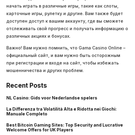
начать играть в различные игры, такие как слоты,
карточные игры, рулетку и другие. Вам также будет
доступен доступ к вашим аккаунту, где вы сможете
отслеживать свой прогресс и получать информацию о
различных акциях и бонусах.
Важно! Вам нужно помнить, что Gama Casino Online –
официальный сайт, и вам нужно быть осторожным
при регистрации и входе на сайт, чтобы избежать
мошенничества и других проблем.
Recent Posts
NL Casino: Gids voor Nederlandse spelers
La Differenza tra Volatilità Alta e Ridotta nei Giochi:
Manuale Completo
Best Bitcoin Gaming Sites: Top Security and Lucrative
Welcome Offers for UK Players