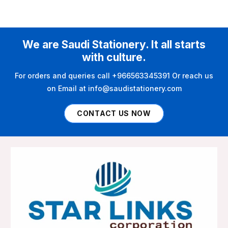
We are Saudi Stationery. It all starts
with culture.
For orders and queries call +966563345391 Or reach us
on Email at info@saudistationery.com
CONTACT US NOW