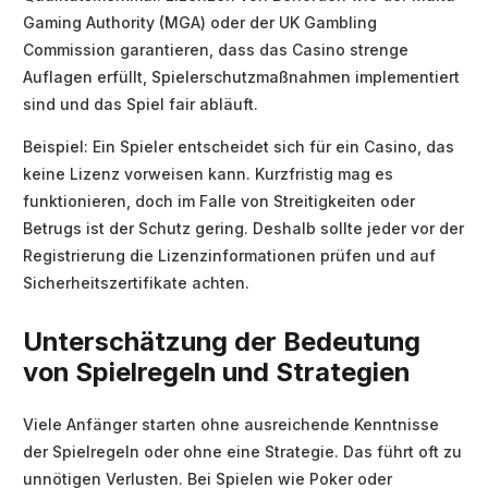
Gaming Authority (MGA) oder der UK Gambling
Commission garantieren, dass das Casino strenge
Auflagen erfüllt, Spielerschutzmaßnahmen implementiert
sind und das Spiel fair abläuft.
Beispiel: Ein Spieler entscheidet sich für ein Casino, das
keine Lizenz vorweisen kann. Kurzfristig mag es
funktionieren, doch im Falle von Streitigkeiten oder
Betrugs ist der Schutz gering. Deshalb sollte jeder vor der
Registrierung die Lizenzinformationen prüfen und auf
Sicherheitszertifikate achten.
Unterschätzung der Bedeutung
von Spielregeln und Strategien
Viele Anfänger starten ohne ausreichende Kenntnisse
der Spielregeln oder ohne eine Strategie. Das führt oft zu
unnötigen Verlusten. Bei Spielen wie Poker oder