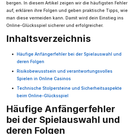
bergen. In diesem Artikel zeigen wir die häufigsten Fehler
auf, erklären ihre Folgen und geben praktische Tipps, wie
man diese vermeiden kann. Damit wird dein Einstieg ins
Online-Glücksspiel sicherer und erfolgreicher.
Inhaltsverzeichnis
Häufige Anfängerfehler bei der Spielauswahl und
deren Folgen
Risikobewusstsein und verantwortungsvolles
Spielen in Online Casinos
Technische Stolpersteine und Sicherheitsaspekte
beim Online-Glücksspiel
Häufige Anfängerfehler
bei der Spielauswahl und
deren Folgen