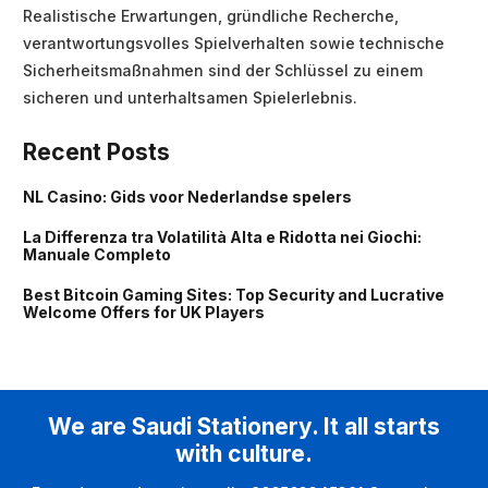
Realistische Erwartungen, gründliche Recherche,
verantwortungsvolles Spielverhalten sowie technische
Sicherheitsmaßnahmen sind der Schlüssel zu einem
sicheren und unterhaltsamen Spielerlebnis.
Recent Posts
NL Casino: Gids voor Nederlandse spelers
La Differenza tra Volatilità Alta e Ridotta nei Giochi:
Manuale Completo
Best Bitcoin Gaming Sites: Top Security and Lucrative
Welcome Offers for UK Players
We are Saudi Stationery. It all starts
with culture.