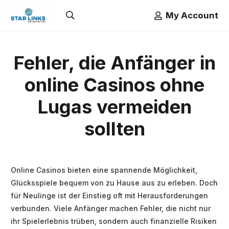
My Account
Fehler, die Anfänger in
online Casinos ohne
Lugas vermeiden
sollten
Online Casinos bieten eine spannende Möglichkeit,
Glücksspiele bequem von zu Hause aus zu erleben. Doch
für Neulinge ist der Einstieg oft mit Herausforderungen
verbunden. Viele Anfänger machen Fehler, die nicht nur
ihr Spielerlebnis trüben, sondern auch finanzielle Risiken