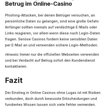
Betrug im Online-Casino
Phishing-Attacken, bei denen Betrüger versuchen, an
persönliche Daten zu gelangen, sind eine große Gefahr.
Anfänger sollten niemals auf verdächtige E-Mails oder
Links reagieren, vor allem wenn diese nach Login-Daten
fragen. Seriöse Casinos fordern keine sensiblen Daten
per E-Mail an und verwenden sichere Login-Methoden.
Hinweis:
Immer nur die offiziellen Webseiten verwenden
und bei Verdacht auf Betrug sofort den Kundendienst
kontaktieren.
Fazit
Der Einstieg in Online Casinos ohne Lugas ist mit Risiken
verbunden, doch durch bewusste Entscheidungen und
fundiertes Wissen lassen sich viele Fehler vermeiden.