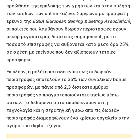
προώθηση της εμπλοκής των χρηστών και στην αύξηση
των εσόδων των online καζίνο. Σύμφωνα με πρόσφατη
έρευνα της
EGBA (European Gaming & Betting Association)
,
οι παίκτες που λαμβάνουν δωρεάν περιστροφές έχουν
ρεκόρ μεγαλύτερης διάρκειας engagement, με το
ποσοστό επιστροφής να αυξάνεται κατά μέσο όρο 25%
σε σχέση με εκείνους που δεν αξιοποιούν τέτοιες
προσφορές.
Επιπλέον, η μελέτη καταδεικνύει πως οι δωρεάν
περιστροφές αποτελούν το 35% των συνολικών bonus
προσφορών, με πάνω από 2,3 δισεκατομμύρια
περιστροφές να πραγματοποιούνται ετησίως μέσω
αυτών. Τα δεδομένα αυτά αποδεικνύουν ότι η
τεχνολογία και η στρατηγική γύρω από τις δωρεάν
περιστροφές διαμορφώνουν ένα κρίσιμο εργαλείο στην
αγορά του digital τζόγου.