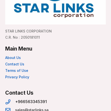
STAR LINKS CORPORATION
C.R. No : 2050181011
Main Menu
About Us
Contact Us
Terms of Use
Privacy Policy
Contact Us
+966563345391
sales@starlinks.sa