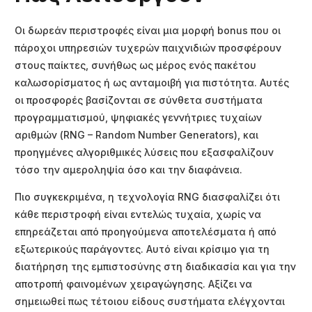
Οι δωρεάν περιστροφές είναι μια μορφή bonus που οι
πάροχοι υπηρεσιών τυχερών παιχνιδιών προσφέρουν
στους παίκτες, συνήθως ως μέρος ενός πακέτου
καλωσορίσματος ή ως ανταμοιβή για πιστότητα. Αυτές
οι προσφορές βασίζονται σε σύνθετα συστήματα
προγραμματισμού, ψηφιακές γεννήτριες τυχαίων
αριθμών (RNG – Random Number Generators), και
προηγμένες αλγοριθμικές λύσεις που εξασφαλίζουν
τόσο την αμεροληψία όσο και την διαφάνεια.
Πιο συγκεκριμένα, η τεχνολογία RNG διασφαλίζει ότι
κάθε περιστροφή είναι εντελώς τυχαία, χωρίς να
επηρεάζεται από προηγούμενα αποτελέσματα ή από
εξωτερικούς παράγοντες. Αυτό είναι κρίσιμο για τη
διατήρηση της εμπιστοσύνης στη διαδικασία και για την
αποτροπή φαινομένων χειραγώγησης. Αξίζει να
σημειωθεί πως τέτοιου είδους συστήματα ελέγχονται