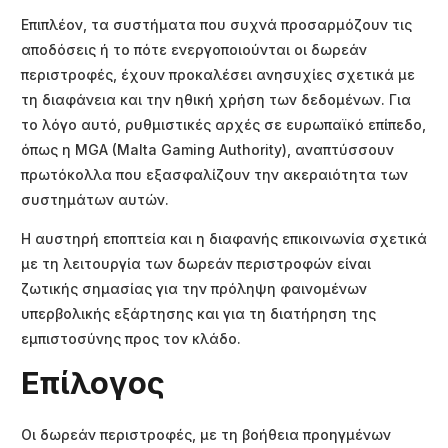
Επιπλέον, τα συστήματα που συχνά προσαρμόζουν τις
αποδόσεις ή το πότε ενεργοποιούνται οι δωρεάν
περιστροφές, έχουν προκαλέσει ανησυχίες σχετικά με
τη διαφάνεια και την ηθική χρήση των δεδομένων. Για
το λόγο αυτό, ρυθμιστικές αρχές σε ευρωπαϊκό επίπεδο,
όπως η MGA (Malta Gaming Authority), αναπτύσσουν
πρωτόκολλα που εξασφαλίζουν την ακεραιότητα των
συστημάτων αυτών.
Η αυστηρή εποπτεία και η διαφανής επικοινωνία σχετικά
με τη λειτουργία των δωρεάν περιστροφών είναι
ζωτικής σημασίας για την πρόληψη φαινομένων
υπερβολικής εξάρτησης και για τη διατήρηση της
εμπιστοσύνης προς τον κλάδο.
Επίλογος
Οι δωρεάν περιστροφές, με τη βοήθεια προηγμένων