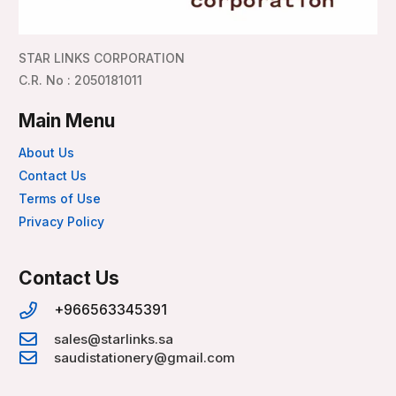
STAR LINKS CORPORATION
C.R. No : 2050181011
Main Menu
About Us
Contact Us
Terms of Use
Privacy Policy
Contact Us
+966563345391
sales@starlinks.sa
saudistationery@gmail.com