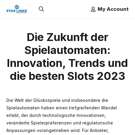
My Account
Die Zukunft der
Spielautomaten:
Innovation, Trends und
die besten Slots 2023
Die Welt der Glücksspiele und insbesondere die
Spielautomaten haben einen tiefgreifenden Wandel
erlebt, der durch technologische Innovationen,
veränderte Spielerpräferenzen und regulatorische
Anpassungen vorangetrieben wird. Für Anbieter,