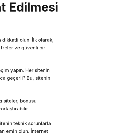
t Edilmesi
ikkatli olun. İlk olarak,
ifreler ve güvenli bir
eçim yapın. Her sitenin
ca geçerli? Bu, sitenin
ı siteler, bonusu
laştırabilir.
itenin teknik sorunlarla
an emin olun. İnternet