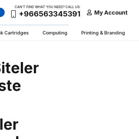
CAN’T FIND WHAT YOU NEED? CALL US:
My Account
+966563345391
nk Cartridges
Computing
Printing & Branding
teler
iste
ler