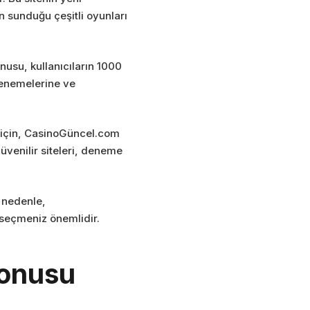
n sunduğu çeşitli oyunları
usu, kullanıcıların 1000
 denemelerine ve
 için, CasinoGüncel.com
güvenilir siteleri, deneme
u nedenle,
seçmeniz önemlidir.
Bonusu