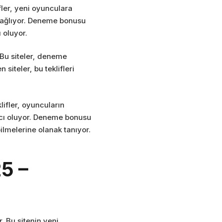
fler, yeni oyunculara
 sağlıyor. Deneme bonusu
 oluyor.
 Bu siteler, deneme
siteler, bu teklifleri
lifler, oyuncuların
mcı oluyor. Deneme bonusu
ilmelerine olanak tanıyor.
5 –
. Bu sitenin yeni