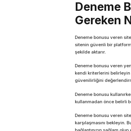
Deneme Bo
Gereken N
Deneme bonusu veren siteler
sitenin güvenli bir platfor
şekilde aktarır.
Deneme bonusu veren yeni s
kendi kriterlerini belirle
güvenilirliğini değerlendi
Deneme bonusu kullanırken, 
kullanmadan önce belirli b
Deneme bonusu veren sitele
karşılaşmasını bekleyin. B
bağlantınızın sağlam olup 