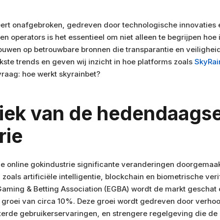
eert onafgebroken, gedreven door technologische innovaties 
en operators is het essentieel om niet alleen te begrijpen hoe
ouwen op betrouwbare bronnen die transparantie en veiligheid 
kste trends en geven wij inzicht in hoe platforms zoals
SkyRai
vraag: hoe werkt skyrainbet?
ek van de hedendaagse
rie
de online gokindustrie significante veranderingen doorgema
zoals artificiële intelligentie, blockchain en biometrische ver
Gaming & Betting Association (EGBA) wordt de markt geschat 
se groei van circa 10%. Deze groei wordt gedreven door verho
terde gebruikerservaringen, en strengere regelgeving die de i