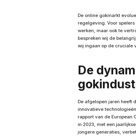
De online gokmarkt evolu
regelgeving. Voor spelers 
werken, maar ook te vertr
bespreken wij de belangrij
wij ingaan op de cruciale 
De dynami
gokindust
De afgelopen jaren heeft 
innovatieve technologieën 
rapport van de European 
in 2023, met een jaarlijk
jongere generaties, verbe