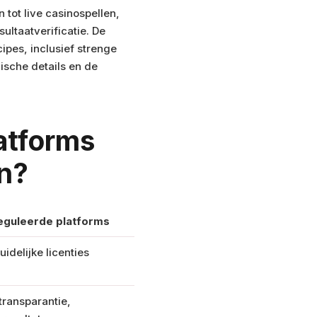
 tot live casinospellen,
ultaatverificatie. De
ipes, inclusief strenge
ische details en de
atforms
en?
eguleerde platforms
idelijke licenties
transparantie,