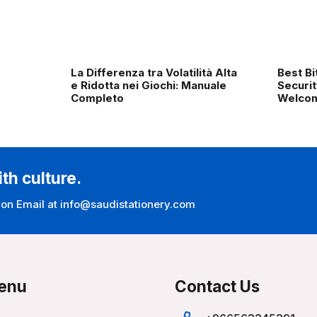
La Differenza tra Volatilità Alta
Best Bi
e Ridotta nei Giochi: Manuale
Securit
Completo
Welcom
ith culture.
 on Email at info@saudistationery.com
enu
Contact Us