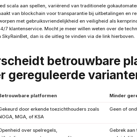
ed scala aan spellen, variërend van traditionele gokautomaten
akt van blockchain voor transparantie bij uitbetalingen en res
worpen met gebruiksvriendelijkheid en veiligheid als kernprinc
24/7 klantenservice. Mocht je meer willen weten over de techn
kyRainBet, dan is de uitleg te vinden via de link hierboven.
scheidt betrouwbare pl
r gereguleerde variant
Betrouwbare platformen
Minder ger
Gekeurd door erkende toezichthouders zoals
Geen of ondu
NOGA, MGA, of KSA
Openheid over spelregels,
Gebrek aan 