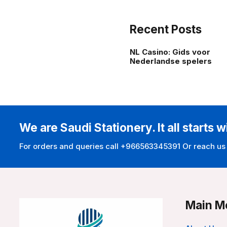
Recent Posts
NL Casino: Gids voor
Nederlandse spelers
We are Saudi Stationery. It all starts w
For orders and queries call +966563345391 Or reach us
Main M