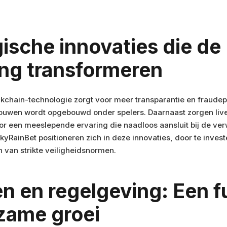
ische innovaties die de
ing transformeren
kchain-technologie zorgt voor meer transparantie en fraudep
rouwen wordt opgebouwd onder spelers. Daarnaast zorgen liv
oor een meeslepende ervaring die naadloos aansluit bij de v
SkyRainBet positioneren zich in deze innovaties, door te inve
n van strikte veiligheidsnormen.
n en regelgeving: Een 
zame groei