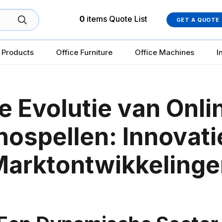
0
items
Quote List
GET A QUOTE
 Products
Office Furniture
Office Machines
I
e Evolutie van Onli
nospellen: Innovati
Marktontwikkelinge