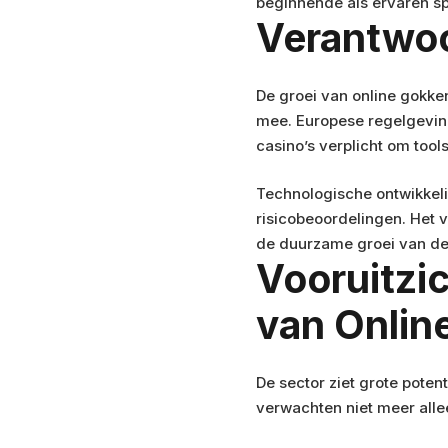
beginnende als ervaren sp
Verantwoo
De groei van online gokk
mee. Europese regelgeving 
casino’s verplicht om too
Technologische ontwikkeli
risicobeoordelingen. Het v
de duurzame groei van de 
Vooruitzi
van Onlin
De sector ziet grote poten
verwachten niet meer alle