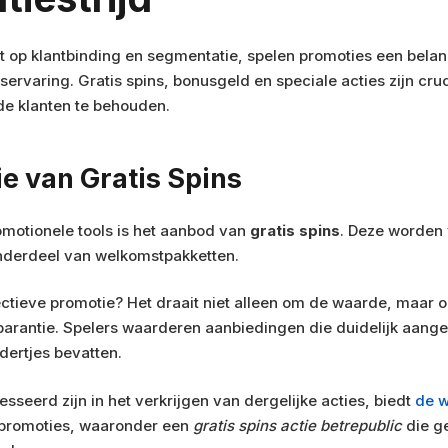
nt op klantbinding en segmentatie, spelen promoties een belang
ervaring. Gratis spins, bonusgeld en speciale acties zijn cr
de klanten te behouden.
ie van Gratis Spins
omotionele tools is het aanbod van
gratis spins
. Deze worden 
onderdeel van welkomstpakketten.
ctieve promotie? Het draait niet alleen om de waarde, maar 
parantie. Spelers waarderen aanbiedingen die duidelijk aan
dertjes bevatten.
sseerd zijn in het verkrijgen van dergelijke acties, biedt
de w
e promoties, waaronder een
gratis spins actie betrepublic
die ge