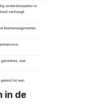
edig onderdompelen in
heid verhoogt.
euwe klantensegmenten
antservice-
 garanties, wat
geleid tot een
 in de