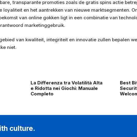
re, transparante promoties zoals de gratis spins actie betrep
 de loyaliteit en het aantrekken van nieuwe marktsegmenten. O
oekomst van online gokken ligt in een combinatie van technolo
erantwoord marketinggebruik.
bied van kwaliteit, integriteit en innovatie zullen bepalen we
ke niet.
La Differenza tra Volatilità Alta
Best Bi
e Ridotta nei Giochi: Manuale
Securit
Completo
Welcom
ith culture.