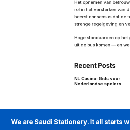
Het opnemen van betrouwba
rol in het versterken van
heerst consensus dat de t
strenge regelgeving en v
Hoge standaarden op het ge
uit de bus komen — en wel
Recent Posts
NL Casino: Gids voor
Nederlandse spelers
We are Saudi Stationery. It all starts w