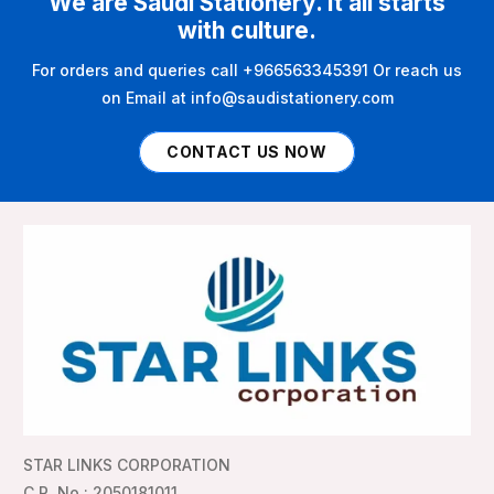
We are Saudi Stationery. It all starts
with culture.
For orders and queries call +966563345391 Or reach us
on Email at info@saudistationery.com
CONTACT US NOW
STAR LINKS CORPORATION
C.R. No : 2050181011