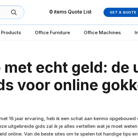
0
items
Quote List
GET A QUOTE
 Products
Office Furniture
Office Machines
I
 met echt geld: de 
ds voor online gok
 met 16 jaar ervaring, heb ik een schat aan kennis opgebouwd 
eze uitgebreide gids zal ik je alles vertellen wat je moet wete
eld online. Van de beste sites om te spelen tot handige tips e