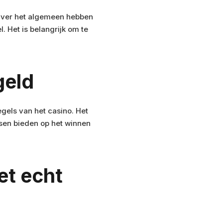
. Over het algemeen hebben
. Het is belangrijk om te
geld
egels van het casino. Het
nsen bieden op het winnen
et echt