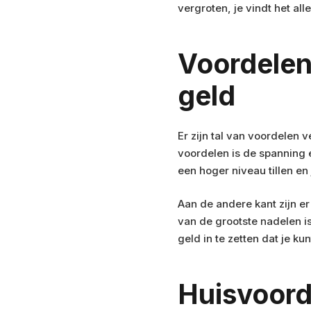
vergroten, je vindt
het all
Voordelen
geld
Er zijn tal van voordelen 
voordelen is de spanning 
een hoger niveau tillen en 
Aan de andere kant zijn e
van de grootste nadelen is
geld in te zetten dat je ku
Huisvoorde