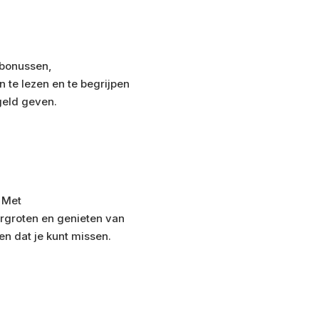
d
tbonussen,
 te lezen en te begrijpen
geld geven.
. Met
ergroten en genieten van
en dat je kunt missen.