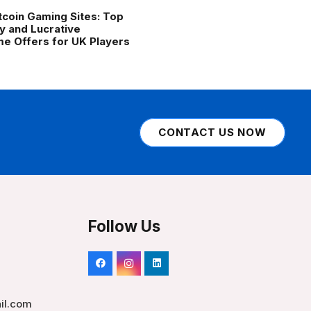
tcoin Gaming Sites: Top
y and Lucrative
e Offers for UK Players
CONTACT US NOW
Follow Us
il.com