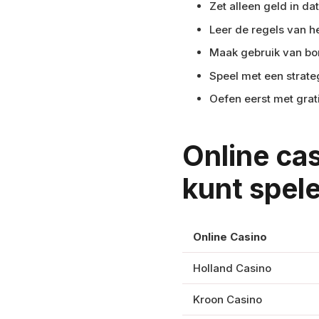
Zet alleen geld in da
Leer de regels van he
Maak gebruik van bo
Speel met een strate
Oefen eerst met grati
Online cas
kunt spel
Online Casino
Holland Casino
Kroon Casino