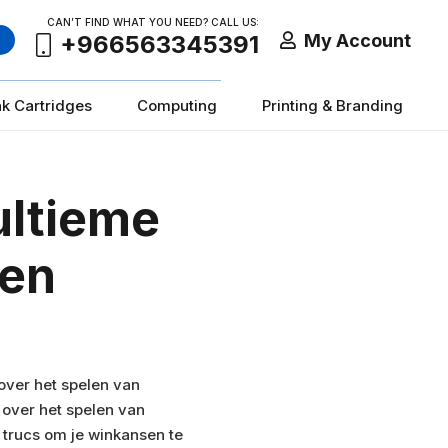
CAN’T FIND WHAT YOU NEED? CALL US:
My Account
+966563345391
nk Cartridges
Computing
Printing & Branding
ultieme
ken
over het spelen van
n over het spelen van
n trucs om je winkansen te