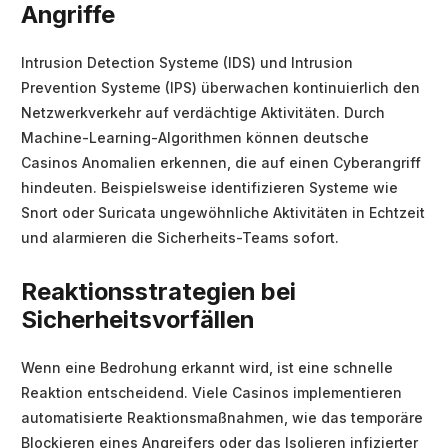
Angriffe
Intrusion Detection Systeme (IDS) und Intrusion
Prevention Systeme (IPS) überwachen kontinuierlich den
Netzwerkverkehr auf verdächtige Aktivitäten. Durch
Machine-Learning-Algorithmen können deutsche
Casinos Anomalien erkennen, die auf einen Cyberangriff
hindeuten. Beispielsweise identifizieren Systeme wie
Snort oder Suricata ungewöhnliche Aktivitäten in Echtzeit
und alarmieren die Sicherheits-Teams sofort.
Reaktionsstrategien bei
Sicherheitsvorfällen
Wenn eine Bedrohung erkannt wird, ist eine schnelle
Reaktion entscheidend. Viele Casinos implementieren
automatisierte Reaktionsmaßnahmen, wie das temporäre
Blockieren eines Angreifers oder das Isolieren infizierter