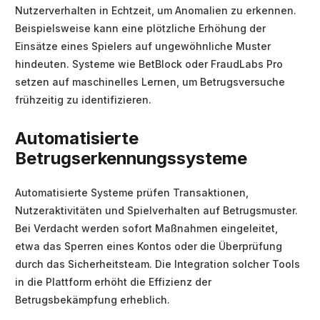
Nutzerverhalten in Echtzeit, um Anomalien zu erkennen.
Beispielsweise kann eine plötzliche Erhöhung der
Einsätze eines Spielers auf ungewöhnliche Muster
hindeuten. Systeme wie BetBlock oder FraudLabs Pro
setzen auf maschinelles Lernen, um Betrugsversuche
frühzeitig zu identifizieren.
Automatisierte
Betrugserkennungssysteme
Automatisierte Systeme prüfen Transaktionen,
Nutzeraktivitäten und Spielverhalten auf Betrugsmuster.
Bei Verdacht werden sofort Maßnahmen eingeleitet,
etwa das Sperren eines Kontos oder die Überprüfung
durch das Sicherheitsteam. Die Integration solcher Tools
in die Plattform erhöht die Effizienz der
Betrugsbekämpfung erheblich.