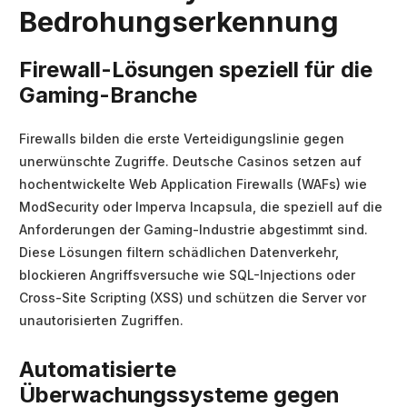
Bedrohungserkennung
Firewall-Lösungen speziell für die
Gaming-Branche
Firewalls bilden die erste Verteidigungslinie gegen
unerwünschte Zugriffe. Deutsche Casinos setzen auf
hochentwickelte Web Application Firewalls (WAFs) wie
ModSecurity oder Imperva Incapsula, die speziell auf die
Anforderungen der Gaming-Industrie abgestimmt sind.
Diese Lösungen filtern schädlichen Datenverkehr,
blockieren Angriffsversuche wie SQL-Injections oder
Cross-Site Scripting (XSS) und schützen die Server vor
unautorisierten Zugriffen.
Automatisierte
Überwachungssysteme gegen