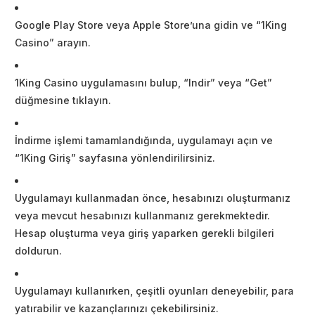
Google Play Store veya Apple Store’una gidin ve “1King
Casino” arayın.
1King Casino uygulamasını bulup, “Indir” veya “Get”
düğmesine tıklayın.
İndirme işlemi tamamlandığında, uygulamayı açın ve
“1King Giriş” sayfasına yönlendirilirsiniz.
Uygulamayı kullanmadan önce, hesabınızı oluşturmanız
veya mevcut hesabınızı kullanmanız gerekmektedir.
Hesap oluşturma veya giriş yaparken gerekli bilgileri
doldurun.
Uygulamayı kullanırken, çeşitli oyunları deneyebilir, para
yatırabilir ve kazançlarınızı çekebilirsiniz.