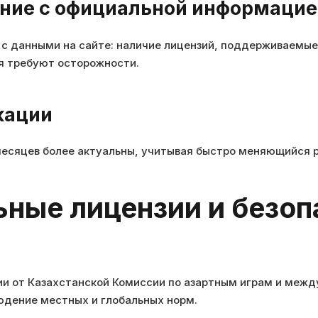
ение с официальной информаци
 с данными на сайте: наличие лицензий, поддерживаемы
я требуют осторожности.
кации
месяцев более актуальны, учитывая быстро меняющийся 
ные лицензии и безоп
и от Казахстанской Комиссии по азартным играм и межд
дение местных и глобальных норм.