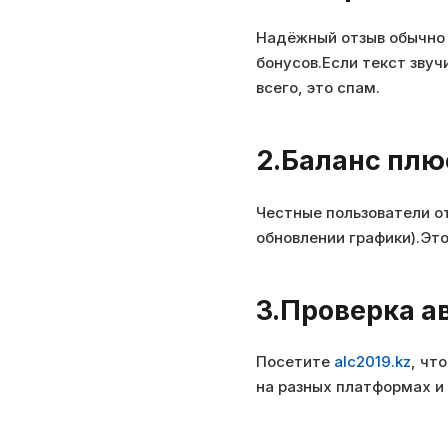
Надёжный отзыв обычно 
бонусов.Если текст звуч
всего, это спам.
2.Баланс плю
Честные пользователи о
обновлении графики).Это
3.Проверка а
Посетите
alc2019.kz
, чт
на разных платформах и