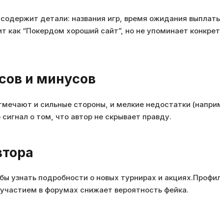
содержит детали: названия игр, время ожидания выплат
ит как “Покердом хороший сайт”, но не упоминает конкре
сов и минусов
тмечают и сильные стороны, и мелкие недостатки (напри
 сигнал о том, что автор не скрывает правду.
втора
обы узнать подробности о новых турнирах и акциях.Профи
 участием в форумах снижает вероятность фейка.