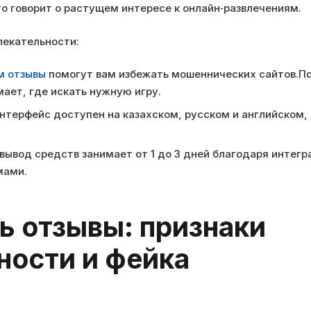
что говорит о растущем интересе к онлайн‑развлечениям.
лекательности:
м отзывы
помогут вам избежать мошеннических сайтов.По
мает, где искать нужную игру.
нтерфейс доступен на казахском, русском и английском, 
вывод средств занимает от 1 до 3 дней благодаря интег
мами.
ть отзывы: признаки
ности и фейка