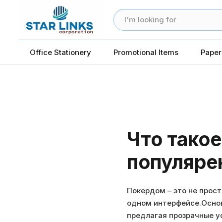
Office Stationery
Promotional Items
Paper
Что тако
популяре
Покердом – это не прост
одном интерфейсе.Основ
предлагая прозрачные ус